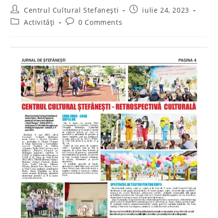
Post
Post
Centrul Cultural Stefanești
iulie 24, 2023
author:
published:
Post
Post
Activități
0 Comments
category:
comments: