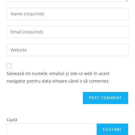
Enter
your
name
Enter
or
your
username
email
Enter
to
address
your
comment
to
website
comment
URL
Salvează-mi numele, emailul și site-ul web în acest
(optional)
navigator pentru data viitoare când o să comentez.
Caută
CĂUTARE