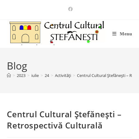
Skip
to
content
Menu
Blog
>
2023
>
iulie
>
24
>
Activități
>
Centrul Cultural Ștefănești – Retr
Centrul Cultural Ștefănești –
Retrospectivă Culturală