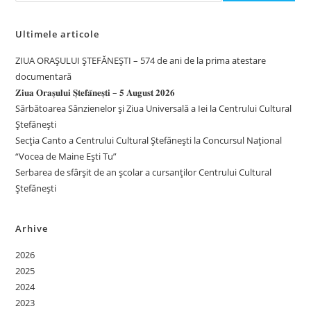
Ultimele articole
ZIUA ORAȘULUI ȘTEFĂNEȘTI – 574 de ani de la prima atestare
documentară
𝐙𝐢𝐮𝐚 𝐎𝐫𝐚𝐬̦𝐮𝐥𝐮𝐢 𝐒̦𝐭𝐞𝐟𝐚̆𝐧𝐞𝐬̦𝐭𝐢 – 𝟓 𝐀𝐮𝐠𝐮𝐬𝐭 𝟐𝟎𝟐𝟔
Sărbătoarea Sânzienelor și Ziua Universală a Iei la Centrului Cultural
Ștefănești
Secția Canto a Centrului Cultural Ștefănești la Concursul Național
“Vocea de Maine Ești Tu”
Serbarea de sfârșit de an școlar a cursanților Centrului Cultural
Ștefănești
Arhive
2026
2025
2024
2023