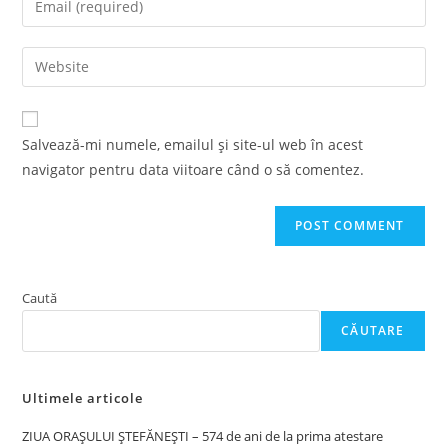
or
your
username
email
Enter
to
address
your
comment
to
website
comment
URL
Salvează-mi numele, emailul și site-ul web în acest
(optional)
navigator pentru data viitoare când o să comentez.
Caută
CĂUTARE
Ultimele articole
ZIUA ORAȘULUI ȘTEFĂNEȘTI – 574 de ani de la prima atestare