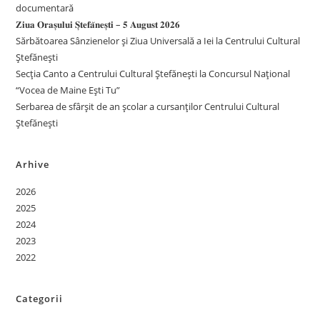
documentară
𝐙𝐢𝐮𝐚 𝐎𝐫𝐚𝐬̦𝐮𝐥𝐮𝐢 𝐒̦𝐭𝐞𝐟𝐚̆𝐧𝐞𝐬̦𝐭𝐢 – 𝟓 𝐀𝐮𝐠𝐮𝐬𝐭 𝟐𝟎𝟐𝟔
Sărbătoarea Sânzienelor și Ziua Universală a Iei la Centrului Cultural
Ștefănești
Secția Canto a Centrului Cultural Ștefănești la Concursul Național
“Vocea de Maine Ești Tu”
Serbarea de sfârșit de an școlar a cursanților Centrului Cultural
Ștefănești
Arhive
2026
2025
2024
2023
2022
Categorii