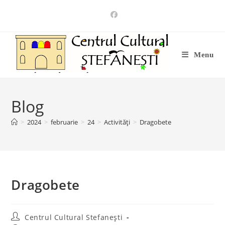
Skip
to
content
Menu
Blog
>
2024
>
februarie
>
24
>
Activități
>
Dragobete
Dragobete
Post
Centrul Cultural Stefanești