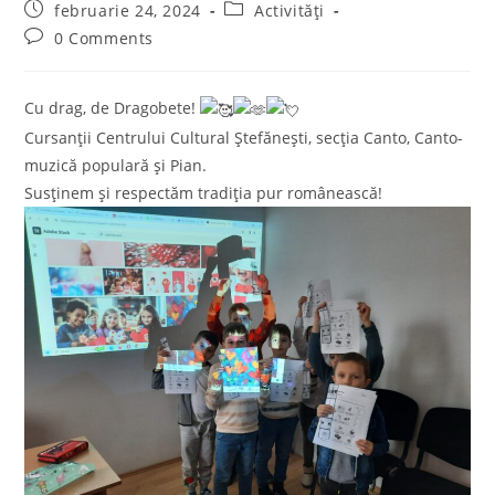
author:
Post
Post
februarie 24, 2024
Activități
published:
category:
Post
0 Comments
comments:
Cu drag, de Dragobete!
Cursanții Centrului Cultural Ștefănești, secția Canto, Canto-
muzică populară și Pian.
Susținem și respectăm tradiția pur românească!