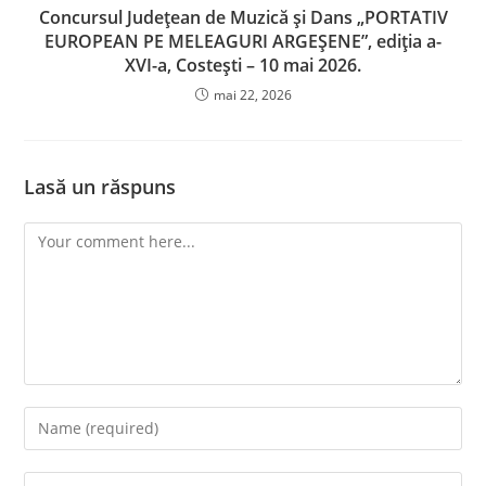
Concursul Județean de Muzică și Dans „PORTATIV
EUROPEAN PE MELEAGURI ARGEȘENE”, ediția a-
XVI-a, Costești – 10 mai 2026.
mai 22, 2026
Lasă un răspuns
Comment
Enter
your
name
Enter