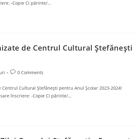
iere: -Copie CI părinte/…
nizate de Centrul Cultural Ștefănești
Post
uri
0 Comments
comments:
e Centrul Cultural Ștefănești pentru Anul Școlar 2023-2024!
sare înscriere: -Copie CI părinte/…