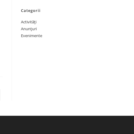
Categorii
Activități
Anunțuri
Evenimente
 page