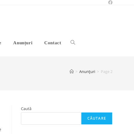
Toggle
e
Anunțuri
Contact
website
>
Anunțuri
>
Page 2
search
Caută
CĂUTARE
e