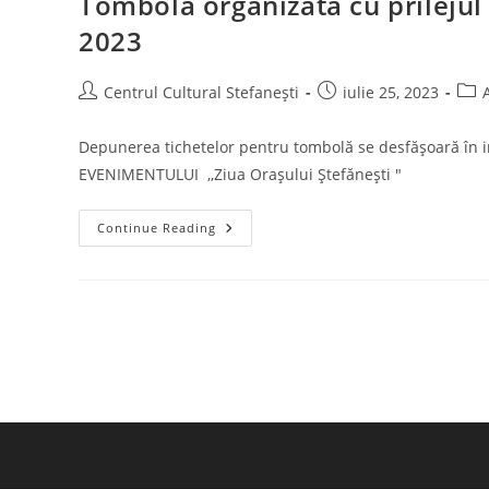
Tombola organizată cu prilejul 
Centrul
Cultural
2023
Ștefănești
Pentru
Anul
Școlar
Post
Post
Post
Centrul Cultural Stefanești
iulie 25, 2023
2023-
author:
published:
cate
2024
Depunerea tichetelor pentru tombolă se desfășoară î
EVENIMENTULUI ,,Ziua Orașului Ștefănești "
Tombola
Continue Reading
Organizată
Cu
Prilejul
Zilei
Orașului
Ștefănești
–
5
August
2023