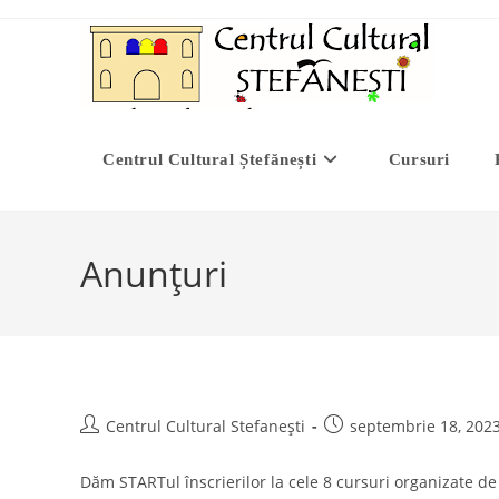
Skip
to
content
Centrul Cultural Ștefănești
Cursuri
Anunțuri
Post
Post
Centrul Cultural Stefanești
septembrie 18, 202
author:
published:
Dăm STARTul înscrierilor la cele 8 cursuri organizate de