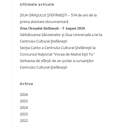
Ultimele articole
ZIUA ORAȘULUI ȘTEFĂNEȘTI – 574 de ani de la
prima atestare documentară
𝐙𝐢𝐮𝐚 𝐎𝐫𝐚𝐬̦𝐮𝐥𝐮𝐢 𝐒̦𝐭𝐞𝐟𝐚̆𝐧𝐞𝐬̦𝐭𝐢 – 𝟓 𝐀𝐮𝐠𝐮𝐬𝐭 𝟐𝟎𝟐𝟔
Sărbătoarea Sânzienelor și Ziua Universală a Iei la
Centrului Cultural Ștefănești
Secția Canto a Centrului Cultural Ștefănești la
Concursul Național “Vocea de Maine Ești Tu”
Serbarea de sfârșit de an școlar a cursanților
Centrului Cultural Ștefănești
Arhive
2026
2025
2024
2023
2022