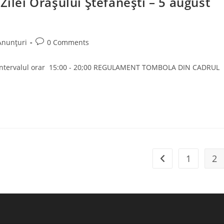
Zilei Orașului Ștefănești – 5 august
Post
Anunțuri
0 Comments
gory:
comments:
n intervalul orar 15:00 - 20;00 REGULAMENT TOMBOLA DIN CADRUL
1
2
Go to the previous