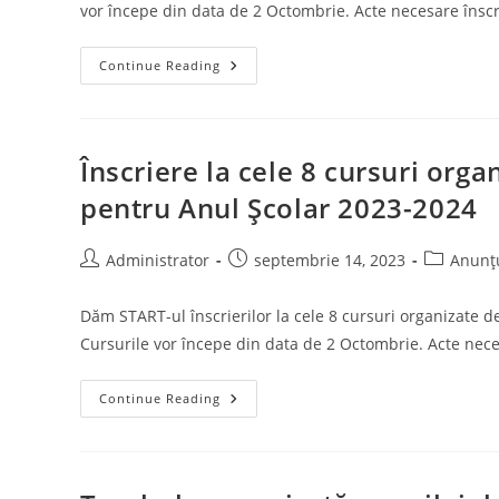
vor începe din data de 2 Octombrie. Acte necesare înscr
Continue Reading
Înscriere la cele 8 cursuri orga
pentru Anul Școlar 2023-2024
Post
Post
Post
Administrator
septembrie 14, 2023
Anunț
author:
published:
category:
Dăm START-ul înscrierilor la cele 8 cursuri organizate d
Cursurile vor începe din data de 2 Octombrie. Acte nece
Înscriere
Continue Reading
La
Cele
8
Cursuri
Organizate
De