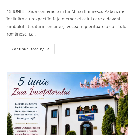
comments:
15 IUNIE – Ziua comemorării lui Mihai Eminescu Astăzi, ne
înclinăm cu respect în fața memoriei celui care a devenit
simbolul literaturii române și vocea nepieritoare a spiritului
românesc. La…
15
Continue Reading
IUNIE
–
Ziua
Comemorării
Lui
Mihai
Eminescu