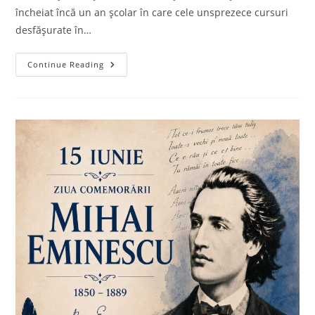
încheiat încă un an școlar în care cele unsprezece cursuri
desfășurate în…
Serbarea
Continue Reading
De
Sfârșit
De
An
Școlar
A
Cursanților
Centrului
Cultural
Ștefănești