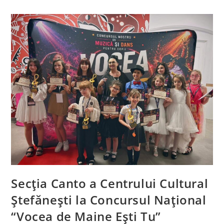
Universală
A
Iei
La
Centrului
Cultural
Ștefănești
Secția Canto a Centrului Cultural
Ștefănești la Concursul Național
“Vocea de Maine Ești Tu”