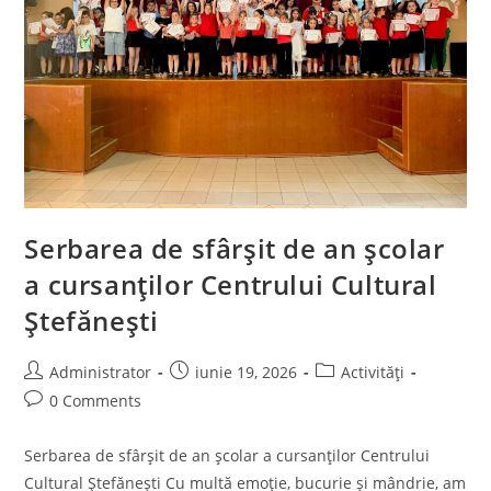
Serbarea de sfârșit de an școlar
a cursanților Centrului Cultural
Ștefănești
Post
Post
Post
Administrator
iunie 19, 2026
Activități
author:
published:
category:
Post
0 Comments
comments:
Serbarea de sfârșit de an școlar a cursanților Centrului
Cultural Ștefănești Cu multă emoție, bucurie și mândrie, am