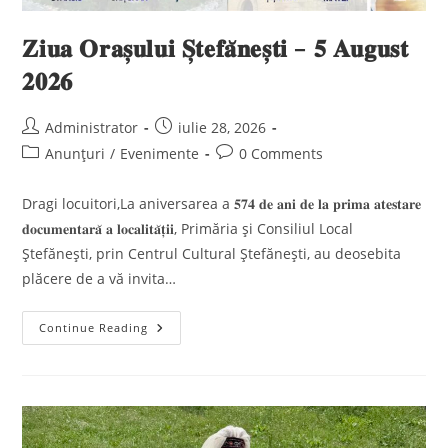
𝐙𝐢𝐮𝐚 𝐎𝐫𝐚𝐬̦𝐮𝐥𝐮𝐢 𝐒̦𝐭𝐞𝐟𝐚̆𝐧𝐞𝐬̦𝐭𝐢 – 𝟓 𝐀𝐮𝐠𝐮𝐬𝐭
𝟐𝟎𝟐𝟔
Post
Post
Administrator
iulie 28, 2026
author:
published:
Post
Post
Anunțuri
/
Evenimente
0 Comments
category:
comments:
Dragi locuitori,La aniversarea a 𝟓𝟕𝟒 𝐝𝐞 𝐚𝐧𝐢 𝐝𝐞 𝐥𝐚 𝐩𝐫𝐢𝐦𝐚 𝐚𝐭𝐞𝐬𝐭𝐚𝐫𝐞
𝐝𝐨𝐜𝐮𝐦𝐞𝐧𝐭𝐚𝐫𝐚̆ 𝐚 𝐥𝐨𝐜𝐚𝐥𝐢𝐭𝐚̆𝐭̦𝐢𝐢, Primăria și Consiliul Local
Ștefănești, prin Centrul Cultural Ștefănești, au deosebita
plăcere de a vă invita…
𝐙𝐢𝐮𝐚
Continue Reading
𝐎𝐫𝐚𝐬̦𝐮𝐥𝐮𝐢
𝐒̦𝐭𝐞𝐟𝐚̆𝐧𝐞𝐬̦𝐭𝐢
–
𝟓
𝐀𝐮𝐠𝐮𝐬𝐭
𝟐𝟎𝟐𝟔