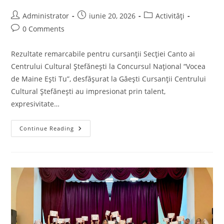
Post
Post
Post
Administrator
iunie 20, 2026
Activități
author:
published:
category:
Post
0 Comments
comments:
Rezultate remarcabile pentru cursanții Secției Canto ai
Centrului Cultural Ștefănești la Concursul Național “Vocea
de Maine Ești Tu”, desfășurat la Găești Cursanții Centrului
Cultural Ștefănești au impresionat prin talent,
expresivitate…
Secția
Continue Reading
Canto
A
Centrului
Cultural
Ștefănești
La
Concursul
Național
“Vocea
De
Maine
Ești
Tu”