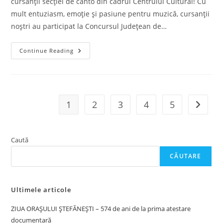
cursanții secției de canto din cadrul Centrului Cultural! Cu
mult entuziasm, emoție și pasiune pentru muzică, cursanții
noștri au participat la Concursul Județean de…
Concursul
Continue Reading
Județean
De
Muzică
Și
Dans
„PORTATIV
EUROPEAN
1
2
3
4
5
Go to t
PE
MELEAGURI
ARGEȘENE”,
Ediția
A-
Caută
XVI-
A,
Costești
CĂUTARE
–
10
Mai
2026.
Ultimele articole
ZIUA ORAȘULUI ȘTEFĂNEȘTI – 574 de ani de la prima atestare
documentară