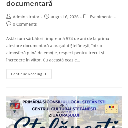
documentară
Post
Post
Post
Administrator
august 6, 2026
Evenimente
author:
published:
category:
Post
0 Comments
comments:
Astăzi am sărbătorit împreună 574 de ani de la prima
atestare documentară a orașului Ștefănești, într-o
atmosferă plină de emoție, respect pentru trecut și
încredere în viitor. Cu această ocazie…
ZIUA
Continue Reading
ORAȘULUI
ȘTEFĂNEȘTI
–
574
De
Ani
De
La
Prima
Atestare
Documentară