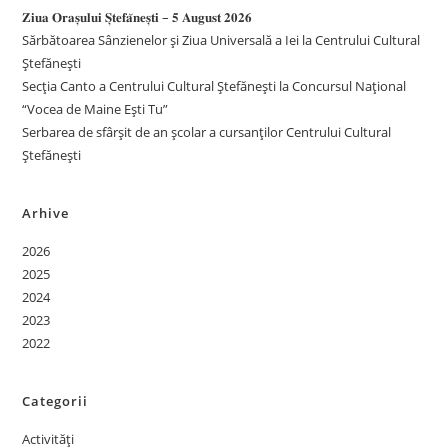
𝐙𝐢𝐮𝐚 𝐎𝐫𝐚𝐬̦𝐮𝐥𝐮𝐢 𝐒̦𝐭𝐞𝐟𝐚̆𝐧𝐞𝐬̦𝐭𝐢 – 𝟓 𝐀𝐮𝐠𝐮𝐬𝐭 𝟐𝟎𝟐𝟔
Sărbătoarea Sânzienelor și Ziua Universală a Iei la Centrului Cultural
Ștefănești
Secția Canto a Centrului Cultural Ștefănești la Concursul Național
“Vocea de Maine Ești Tu”
Serbarea de sfârșit de an școlar a cursanților Centrului Cultural
Ștefănești
Arhive
2026
2025
2024
2023
2022
Categorii
Activități