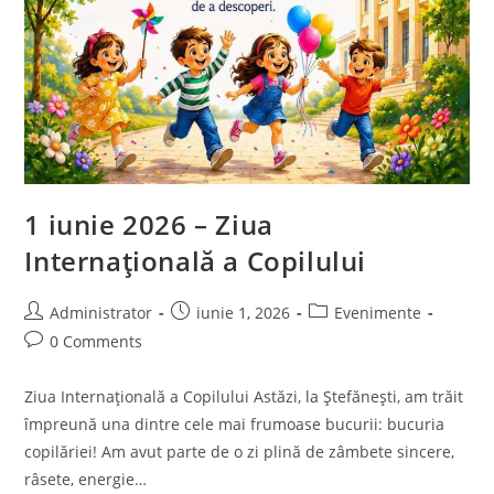
1 iunie 2026 – Ziua
Internațională a Copilului
Post
Post
Post
Administrator
iunie 1, 2026
Evenimente
author:
published:
category:
Post
0 Comments
comments:
Ziua Internațională a Copilului Astăzi, la Ștefănești, am trăit
împreună una dintre cele mai frumoase bucurii: bucuria
copilăriei! Am avut parte de o zi plină de zâmbete sincere,
râsete, energie…