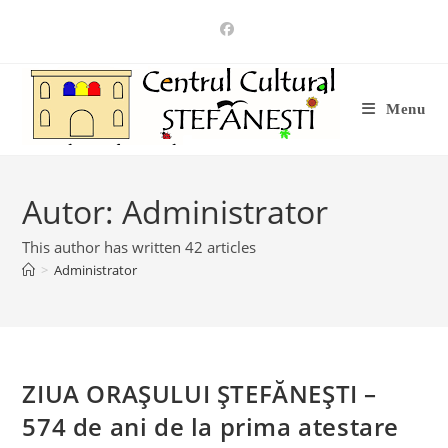
Skip
to
content
Menu
Autor:
Administrator
This author has written 42 articles
>
Administrator
ZIUA ORAȘULUI ȘTEFĂNEȘTI –
574 de ani de la prima atestare