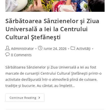
Sărbătoarea Sânzienelor și Ziua
Universală a Iei la Centrului
Cultural Ștefănești
Post
Post
Post
Administrator
iunie 24, 2026
Activități
author:
published:
category:
Post
0 Comments
comments:
Sărbătoarea Sânzienelor și Ziua Universală a Iei au fost
marcate de cursanții Centrului Cultural Ștefănești printr-o
activitate desfășurată într-o atmosferă plină de culoare,
tradiție și bucurie. Au cântat, au împletit…
Sărbătoarea
Continue Reading
Sânzienelor
Și
Ziua