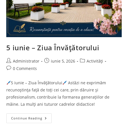
5 iunie – Ziua Învățătorului
Post
Post
Post
Administrator
iunie 5, 2026
Activități
author:
published:
category:
Post
0 Comments
comments:
5 iunie – Ziua Învățătorului
Astăzi ne exprimăm
recunoștința față de toți cei care, prin dăruire și
profesionalism, contribuie la formarea generațiilor de
mâine. La mulți ani tuturor cadrelor didactice!
5
Continue Reading
Iunie
–