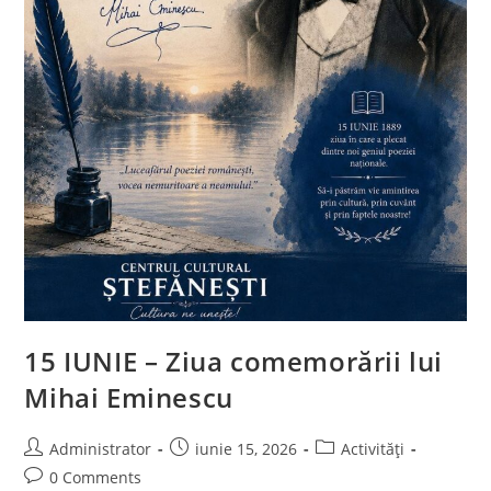
15 IUNIE – Ziua comemorării lui
Mihai Eminescu
Post
Post
Post
Administrator
iunie 15, 2026
Activități
author:
published:
category:
Post
0 Comments