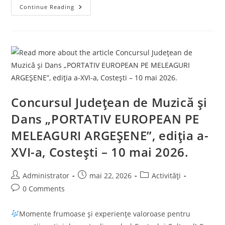
De
Continue Reading
𝙕𝙞𝙪𝙖
𝘾𝙤𝙥𝙞𝙡𝙪𝙡𝙪𝙞,
Distracția
Începe
La
Ștefănești!
Concursul Județean de Muzică și
Dans „PORTATIV EUROPEAN PE
MELEAGURI ARGEȘENE”, ediția a-
XVI-a, Costești – 10 mai 2026.
Post
Post
Post
Administrator
mai 22, 2026
Activități
author:
published:
category:
Post
0 Comments
comments:
Momente frumoase și experiențe valoroase pentru