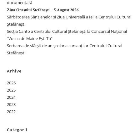
documentară
𝐙𝐢𝐮𝐚 𝐎𝐫𝐚𝐬̦𝐮𝐥𝐮𝐢 𝐒̦𝐭𝐞𝐟𝐚̆𝐧𝐞𝐬̦𝐭𝐢 – 𝟓 𝐀𝐮𝐠𝐮𝐬𝐭 𝟐𝟎𝟐𝟔
Sărbătoarea Sânzienelor și Ziua Universală a Iei la Centrului Cultural
Ștefănești
Secția Canto a Centrului Cultural Ștefănești la Concursul Național
“Vocea de Maine Ești Tu”
Serbarea de sfârșit de an școlar a cursanților Centrului Cultural
Ștefănești
Arhive
2026
2025
2024
2023
2022
Categorii