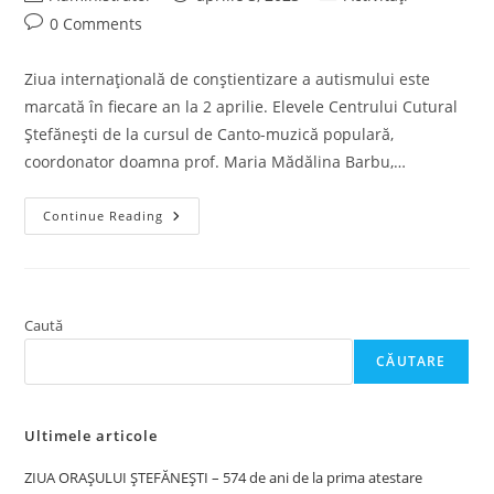
În
author:
published:
category:
Post
0 Comments
Perioada
7-
comments:
9
Aprilie
Ziua internaţională de conştientizare a autismului este
2023
La
marcată în fiecare an la 2 aprilie. Elevele Centrului Cutural
Olimpiada
Națională
Ștefănești de la cursul de Canto-muzică populară,
De
coordonator doamna prof. Maria Mădălina Barbu,…
Limbă
Neogreacă
“Zâmbet
Continue Reading
În
Autism“
Caută
CĂUTARE
Ultimele articole
ZIUA ORAȘULUI ȘTEFĂNEȘTI – 574 de ani de la prima atestare