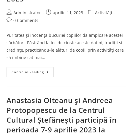
Post
Post
Post
Administrator
aprilie 11, 2023
Activități
author:
published:
category:
Post
0 Comments
comments:
Puritatea şi inocenţa bucuriei copiilor dă amploare acestei
sărbători. Păstrând la loc de cinste aceste datini, tradiţii şi
credinţe, practicându-le alături de copii, prin activităţi care
să îmbine cât mai…
Atelier
Continue Reading
De
Încondeiat
Ouă
Aprilie
2023
Anastasia Olteanu și Andreea
Protopopescu de la Centrul
Cultural Ștefănești participă în
perioada 7-9 aprilie 2023 la