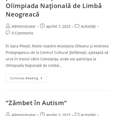
Olimpiada Națională de Limbă
Neogreacă
Post
Post
Post
Administrator
aprilie 7, 2023
Activități
author:
published:
category:
Post
0 Comments
comments:
În Gara Pitești, fetele noastre Anastasia Olteanu și Andreea
Protopopescu de la Centrul Cultural Ștefănești, așteaptă să
urce în trenul către Constanța, unde vor participa la
Olimpiada Națională de Limbă…
Anastasia
Continue Reading
Olteanu
Și
Andreea
Protopopescu
De
La
“Zâmbet în Autism“
Centrul
Cultural
Ștefănești
Participă
Post
Post
Post
Administrator
aprilie 3, 2023
Activități