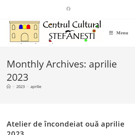
Skip
to
content
Menu
Monthly Archives: aprilie
2023
>
2023
>
aprilie
Atelier de încondeiat ouă aprilie
2023