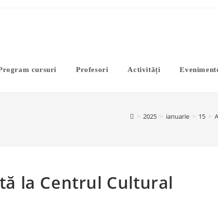
Program cursuri
Profesori
Activități
Eveniment
>
2025
>
ianuarie
>
15
>
A
tă la Centrul Cultural