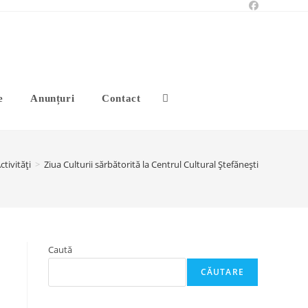
Toggle
e
Anunțuri
Contact
website
ctivități
>
Ziua Culturii sărbătorită la Centrul Cultural Ștefănești
search
Caută
CĂUTARE