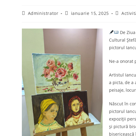
Post
Post
Post
Administrator
ianuarie 15, 2025
Activit
author:
published:
category:
De Ziua 
Cultural Ștef
pictorul Ianc
Ne-a onorat p
Artistul Ianc
a picta, de a
peisaje, locuri
Născut în com
pictorul Ianc
expoziții per
și pictură bi
bisericească 