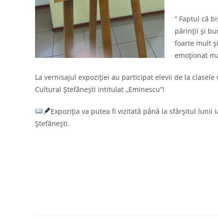
” Faptul că 
părinții și b
foarte mult ș
emoționat ma
La vernisajul expoziției au participat elevii de la clas
Cultural Ștefănești intitulat ,,Eminescu”!
Expoziția va putea fi vizitată până la sfârșitul lunii
Ștefănești.