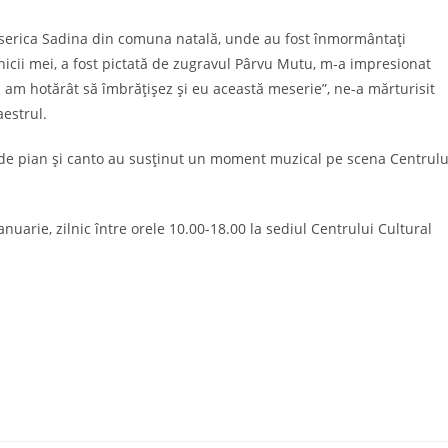
biserica Sadina din comuna natală, unde au fost înmormântați
unicii mei, a fost pictată de zugravul Pârvu Mutu, m-a impresionat
i am hotărât să îmbrățișez și eu această meserie”, ne-a mărturisit
estrul.
ele de pian și canto au susținut un moment muzical pe scena Centrulu
 ianuarie, zilnic între orele 10.00-18.00 la sediul Centrului Cultural