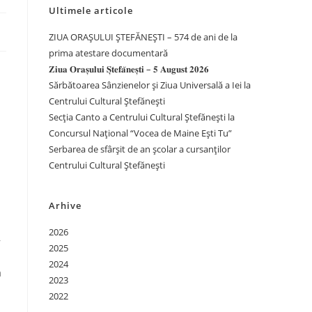
Ultimele articole
ZIUA ORAȘULUI ȘTEFĂNEȘTI – 574 de ani de la
prima atestare documentară
𝐙𝐢𝐮𝐚 𝐎𝐫𝐚𝐬̦𝐮𝐥𝐮𝐢 𝐒̦𝐭𝐞𝐟𝐚̆𝐧𝐞𝐬̦𝐭𝐢 – 𝟓 𝐀𝐮𝐠𝐮𝐬𝐭 𝟐𝟎𝟐𝟔
Sărbătoarea Sânzienelor și Ziua Universală a Iei la
Centrului Cultural Ștefănești
Secția Canto a Centrului Cultural Ștefănești la
Concursul Național “Vocea de Maine Ești Tu”
Serbarea de sfârșit de an școlar a cursanților
Centrului Cultural Ștefănești
Arhive
2026
,
2025
2024
ă
2023
2022