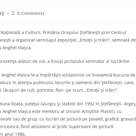
Post
ăți
0 Comments
comments:
Națională a Culturii, Primăria Orașului Ștefănești prin Centrul
ănești a organizat vernisajul expoziției „Emoții și trăiri”, semnată de
u Anghel Vlașca.
rezența alături de noi, a însuși pictorului semnatar al lucrărilor.
u Anghel Vlasca le-a împărtășit vizitatorilor ce înseamnă bucuria de
 aduce în atenția publicului locurile și oamenii din Ștefănești- case,
, lăcașuri de cult, portrete, flori- pe scurt, „Emoții și trăiri”.
una Roata, județul Giurgiu și stabilit din 1992 în Ștefănești- Argeș
u Anghel-Vlașca este membru al Uniunii Artiștilor Plastici, cu
sonale sau de grup, cu lucrări de pictură pe șevalet, grafică, gravur
sericească, fiind absolvent al Școlii Superioare de pictură
în anul 1986.