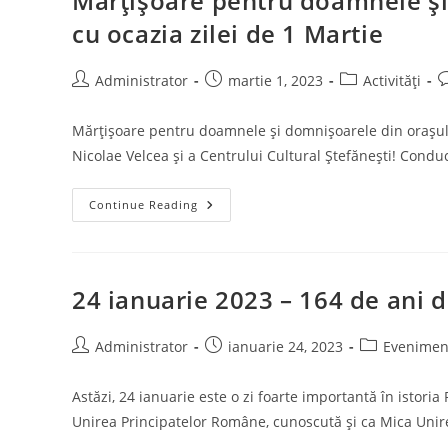
Mărțișoare pentru doamnele și
cu ocazia zilei de 1 Martie
Post
Post
Post
P
Administrator
martie 1, 2023
Activități
author:
published:
category:
c
Mărțișoare pentru doamnele și domnișoarele din orașul Ș
Nicolae Velcea și a Centrului Cultural Ștefănești! Condu
Mărțișoare
Continue Reading
Pentru
Doamnele
Și
Domnișoarele
Din
Orașul
24 ianuarie 2023 – 164 de ani 
Ștefănești
Cu
Ocazia
Zilei
Post
Post
Post
Administrator
ianuarie 24, 2023
Evenimen
De
author:
published:
category:
1
Martie
Astăzi, 24 ianuarie este o zi foarte importantă în istor
Unirea Principatelor Române, cunoscută și ca Mica Unir