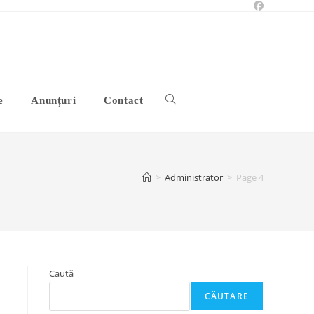
Toggle
e
Anunțuri
Contact
website
>
Administrator
>
Page 4
search
Caută
CĂUTARE