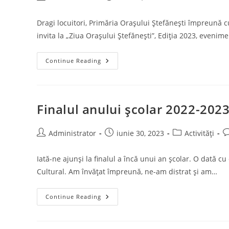
author:
published:
category:
Dragi locuitori, Primăria Orașului Ștefănești împreună cu
invita la „Ziua Orașului Ștefănești”, Ediția 2023, eveni
Ziua
Continue Reading
Orașului
Ștefănești
–
5
August
2023
Finalul anului școlar 2022-2023
Post
Post
Post
P
Administrator
iunie 30, 2023
Activități
author:
published:
category:
c
Iată-ne ajunși la finalul a încă unui an școlar. O dată cu
Cultural. Am învățat împreună, ne-am distrat și am…
Finalul
Continue Reading
Anului
Școlar
2022-
2023