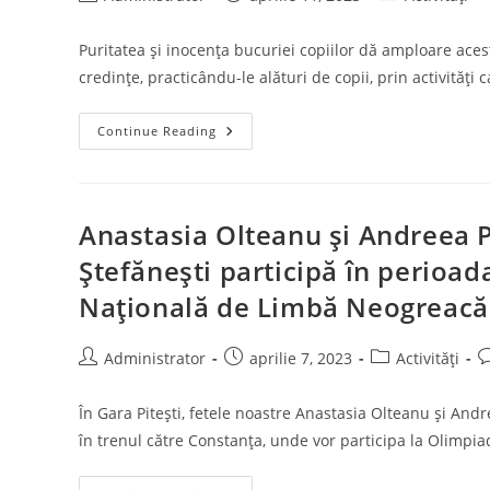
La
author:
published:
category:
Concursul
Județean
Puritatea şi inocenţa bucuriei copiilor dă amploare aceste
“Noi
Și
credinţe, practicându-le alături de copii, prin activităţi
Europa”,
Ediția
A
XIII-
Atelier
Continue Reading
A,
De
Secțiunea
Încondeiat
II.2
Ouă
Portativ
Aprilie
European
2023
Pe
Anastasia Olteanu și Andreea P
Meleaguri
Argeșene
Ștefănești participă în perioad
–
Costești,
Națională de Limbă Neogreacă
6-
9
Mai
2023
Post
Post
Post
P
Administrator
aprilie 7, 2023
Activități
author:
published:
category:
c
În Gara Pitești, fetele noastre Anastasia Olteanu și And
în trenul către Constanța, unde vor participa la Olimp