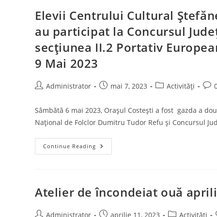
La
Centru
Elevii Centrului Cultural Ștefă
Cultural
Ștefănești
au participat la Concursul Județ
secțiunea II.2 Portativ Europea
9 Mai 2023
Post
Post
Post
Post
Administrator
mai 7, 2023
Activități
author:
published:
category:
com
Sâmbătă 6 mai 2023, Orașul Costești a fost gazda a dou
Național de Folclor Dumitru Tudor Refu și Concursul J
Elevii
Continue Reading
Centrului
Cultural
Ștefănești,
Secția
Canto
–
Atelier de încondeiat ouă april
Muzică
Populară
Au
Participat
Post
Post
Post
Administrator
aprilie 11, 2023
Activități