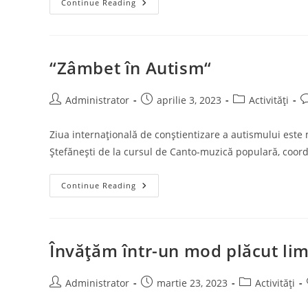
Anastasia
Continue Reading
Olteanu
Și
Andreea
Protopopescu
De
La
“Zâmbet în Autism“
Centrul
Cultural
Ștefănești
Participă
Post
Post
Post
P
Administrator
aprilie 3, 2023
Activități
În
author:
published:
category:
c
Perioada
7-
Ziua internaţională de conştientizare a autismului este m
9
Aprilie
Ștefănești de la cursul de Canto-muzică populară, coo
2023
La
Olimpiada
Națională
“Zâmbet
Continue Reading
De
În
Limbă
Autism“
Neogreacă
Învăţăm într-un mod plăcut lim
Post
Post
Post
Administrator
martie 23, 2023
Activități
author:
published:
category: