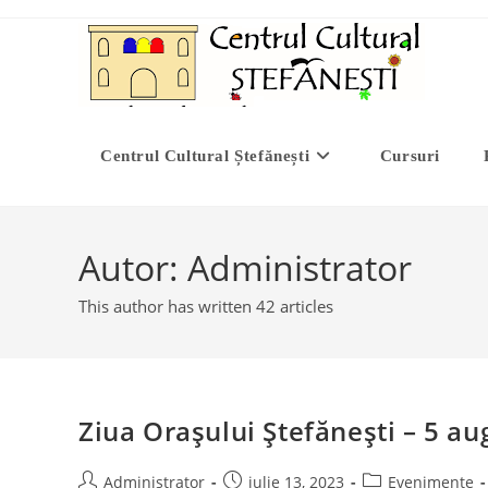
Skip
to
content
Centrul Cultural Ștefănești
Cursuri
Autor:
Administrator
This author has written 42 articles
Ziua Orașului Ștefănești – 5 au
Post
Post
Post
Administrator
iulie 13, 2023
Evenimente