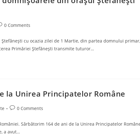
 domnișoarele din orașul Ștefănești
ost
0 Comments
omments:
tefănești cu ocazia zilei de 1 Martie, din partea domnului primar
cerea Primăriei Ștefănești transmite tuturor…
de la Unirea Principatelor Române
Post
te
0 Comments
comments:
ia României. Sărbătorim 164 de ani de la Unirea Principatelor Român
e, a avut…