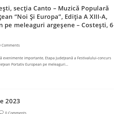
nești, secția Canto – Muzică Populară
ean “Noi Și Europa”, Ediția A XIII-A,
n pe meleaguri argeșene – Costești, 6
0 Comments
ments:
ă evenimente importante, Etapa Județeană a Festivalului-concurs
udețean Portativ European pe meleaguri…
ie 2023
Post
0 Comments