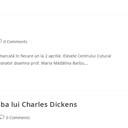
ost
0 Comments
omments:
arcată în fiecare an la 2 aprilie. Elevele Centrului Cutural
rdonator doamna prof. Maria Mădălina Barbu,…
ba lui Charles Dickens
Post
0 Comments
comments: