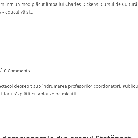
văţăm într-un mod plăcut limba lui Charles Dickens! Cursul de Cultură
iv - educativă şi…
ost
0 Comments
omments:
pectacol deosebit sub îndrumarea profesorilor coordonatori. Publicu
ni, i-au răsplătit cu aplauze pe micuții…