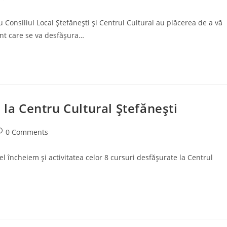
comments:
 Consiliul Local Ștefănești și Centrul Cultural au plăcerea de a vă
ment care se va desfășura…
 la Centru Cultural Ștefănești
ost
0 Comments
omments:
 el încheiem și activitatea celor 8 cursuri desfășurate la Centrul