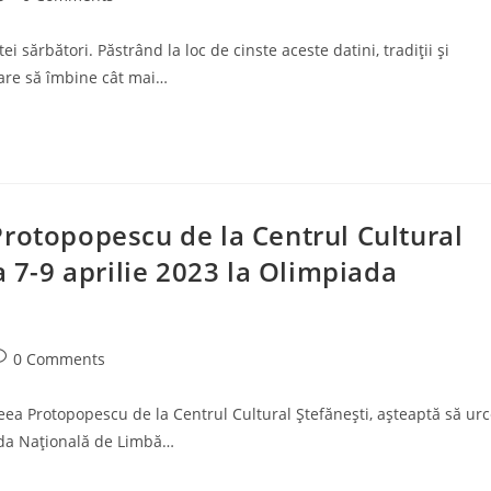
comments:
i sărbători. Păstrând la loc de cinste aceste datini, tradiţii şi
 care să îmbine cât mai…
rotopopescu de la Centrul Cultural
a 7-9 aprilie 2023 la Olimpiada
ost
0 Comments
omments:
reea Protopopescu de la Centrul Cultural Ștefănești, așteaptă să ur
iada Națională de Limbă…