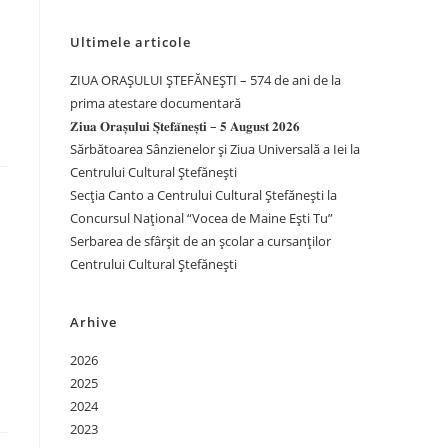
Ultimele articole
ZIUA ORAȘULUI ȘTEFĂNEȘTI – 574 de ani de la
prima atestare documentară
𝐙𝐢𝐮𝐚 𝐎𝐫𝐚𝐬̦𝐮𝐥𝐮𝐢 𝐒̦𝐭𝐞𝐟𝐚̆𝐧𝐞𝐬̦𝐭𝐢 – 𝟓 𝐀𝐮𝐠𝐮𝐬𝐭 𝟐𝟎𝟐𝟔
Sărbătoarea Sânzienelor și Ziua Universală a Iei la
Centrului Cultural Ștefănești
Secția Canto a Centrului Cultural Ștefănești la
Concursul Național “Vocea de Maine Ești Tu”
Serbarea de sfârșit de an școlar a cursanților
Centrului Cultural Ștefănești
Arhive
2026
2025
2024
2023