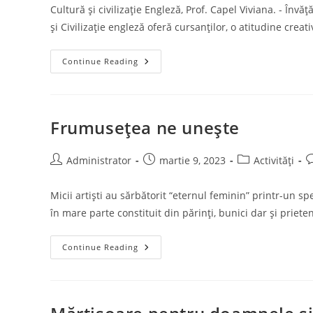
Cultură și civilizație Engleză, Prof. Capel Viviana. - În
și Civilizație engleză oferă cursanților, o atitudine creat
Învăţăm
Continue Reading
Într-
Un
Mod
Plăcut
Limba
Lui
Frumusețea ne unește
Charles
Dickens
Post
Post
Post
P
Administrator
martie 9, 2023
Activități
author:
published:
category:
c
Micii artiști au sărbătorit “eternul feminin” printr-un s
în mare parte constituit din părinți, bunici dar și priete
Frumusețea
Continue Reading
Ne
Unește