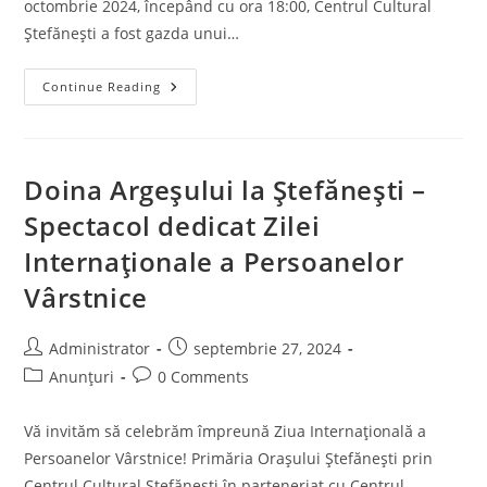
octombrie 2024, începând cu ora 18:00, Centrul Cultural
Ștefănești a fost gazda unui…
Ziua
Continue Reading
Internațională
A
Persoanelor
Vârstnice
Doina Argeșului la Ștefănești –
Spectacol dedicat Zilei
Internaționale a Persoanelor
Vârstnice
Post
Post
Administrator
septembrie 27, 2024
author:
published:
Post
Post
Anunțuri
0 Comments
category:
comments:
Vă invităm să celebrăm împreună Ziua Internațională a
Persoanelor Vârstnice! Primăria Orașului Ștefănești prin
Centrul Cultural Ștefănești în parteneriat cu Centrul