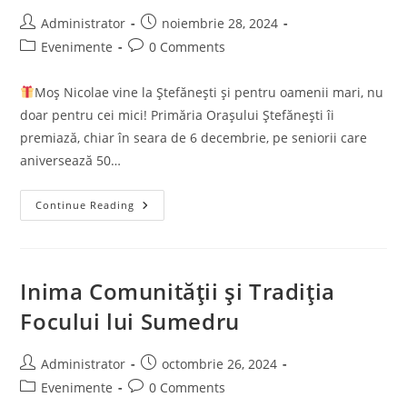
Post
Post
Administrator
noiembrie 28, 2024
author:
published:
Post
Post
Evenimente
0 Comments
category:
comments:
Moș Nicolae vine la Ștefănești și pentru oamenii mari, nu
doar pentru cei mici! Primăria Orașului Ștefănești îi
premiază, chiar în seara de 6 decembrie, pe seniorii care
aniversează 50…
Spectacolul
Continue Reading
De
Folclor
,,Daruri
Muzicale
La
Ștefănești’’
Inima Comunității și Tradiția
Focului lui Sumedru
Post
Post
Administrator
octombrie 26, 2024
author:
published:
Post
Post
Evenimente
0 Comments
category:
comments: