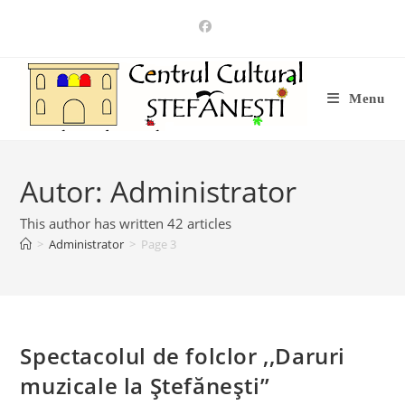
Skip
to
content
Menu
Autor:
Administrator
This author has written 42 articles
>
Administrator
>
Page 3
Spectacolul de folclor ,,Daruri
muzicale la Ștefănești’’