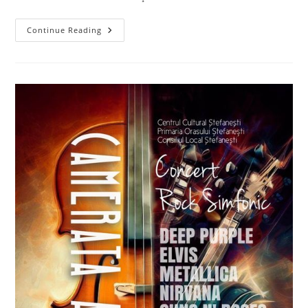
„Zilele
Continue Reading
Orașului
Ștefănești”,
Ediția
2024