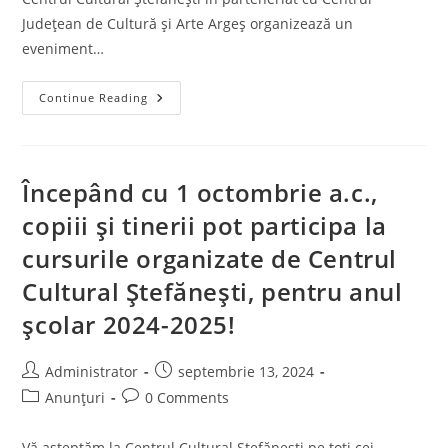
Județean de Cultură și Arte Argeș organizează un
eveniment…
Doina
Continue Reading
Argeșului
La
Ștefănești
–
Spectacol
Dedicat
Începând cu 1 octombrie a.c.,
Zilei
Internaționale
copiii și tinerii pot participa la
A
Persoanelor
cursurile organizate de Centrul
Vârstnice
Cultural Ștefănești, pentru anul
școlar 2024-2025!
Post
Post
Administrator
septembrie 13, 2024
author:
published:
Post
Post
Anunțuri
0 Comments
category:
comments:
Vă așteptăm la Centrul Cultural Ștefănești pe toți cei