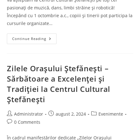
pasionați de muzică, dans, limbi străine și robotică!
Începând cu 1 octombrie a.c., copiii și tinerii pot participa la
cursurile organizate…
Începând
Continue Reading
Cu
1
Octombrie
A.c.,
Copiii
Și
Zilele Orașului Ștefănești –
Tinerii
Pot
Sărbătoare a Excelenței și
Participa
La
Tradiției la Centrul Cultural
Cursurile
Organizate
De
Ștefănești
Centrul
Cultural
Ștefănești,
Pentru
Post
Post
Post
Administrator
august 2, 2024
Evenimente
Anul
author:
published:
category:
Post
Școlar
0 Comments
2024-
comments:
2025!
În cadrul manifestărilor dedicate „Zilelor Orașului