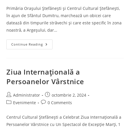
Primăria Orașului Ștefănești și Centrul Cultural Ștefănești,
în ajun de Sfântul Dumitru, marchează un obicei care
datează din timpurile străvechi și care este specific în zona
noastră, a Argeșului, dar…
Inima
Continue Reading
Comunității
Și
Tradiția
Focului
Lui
Sumedru
Ziua Internațională a
Persoanelor Vârstnice
Post
Post
Administrator
octombrie 2, 2024
author:
published:
Post
Post
Evenimente
0 Comments
category:
comments:
Centrul Cultural Ștefănești a Celebrat Ziua Internațională a
Persoanelor Vârstnice cu Un Spectacol de Excepție Marți, 1