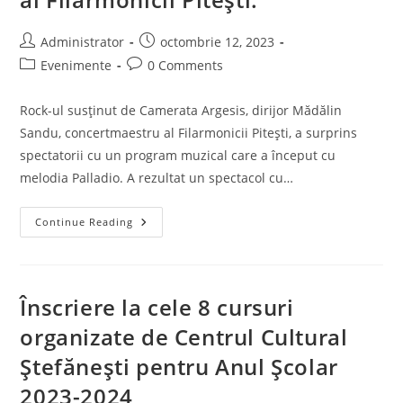
Post
Post
Administrator
octombrie 12, 2023
author:
published:
Post
Post
Evenimente
0 Comments
category:
comments:
Rock-ul susținut de Camerata Argesis, dirijor Mădălin
Sandu, concertmaestru al Filarmonicii Piteşti, a surprins
spectatorii cu un program muzical care a început cu
melodia Palladio. A rezultat un spectacol cu…
Concert
Continue Reading
Rock
Simfonic
Extraordinar
Susținut
De
Camerata
Înscriere la cele 8 cursuri
Argesis,
Dirijor
organizate de Centrul Cultural
Mădălin
Sandu,
Ștefănești pentru Anul Școlar
Concertmaestru
Al
Filarmonicii
2023-2024
Piteşti.