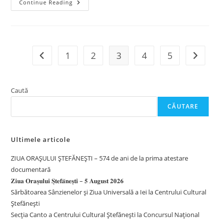
„Ziua
Continue Reading
Orașului
Ștefănești”
–
5
August
2023
1
2
3
4
5
Go to the previous page
Go to t
Caută
CĂUTARE
Ultimele articole
ZIUA ORAȘULUI ȘTEFĂNEȘTI – 574 de ani de la prima atestare
documentară
𝐙𝐢𝐮𝐚 𝐎𝐫𝐚𝐬̦𝐮𝐥𝐮𝐢 𝐒̦𝐭𝐞𝐟𝐚̆𝐧𝐞𝐬̦𝐭𝐢 – 𝟓 𝐀𝐮𝐠𝐮𝐬𝐭 𝟐𝟎𝟐𝟔
Sărbătoarea Sânzienelor și Ziua Universală a Iei la Centrului Cultural
Ștefănești
Secția Canto a Centrului Cultural Ștefănești la Concursul Național