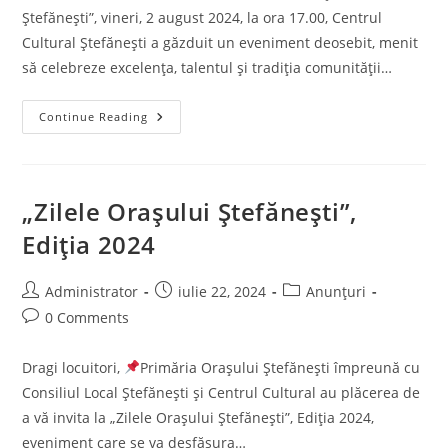
Ștefănești”, vineri, 2 august 2024, la ora 17.00, Centrul
Cultural Ștefănești a găzduit un eveniment deosebit, menit
să celebreze excelența, talentul și tradiția comunității…
Zilele
Continue Reading
Orașului
Ștefănești
–
Sărbătoare
A
Excelenței
„Zilele Orașului Ștefănești”,
Și
Tradiției
Ediția 2024
La
Centrul
Cultural
Ștefănești
Post
Post
Post
Administrator
iulie 22, 2024
Anunțuri
author:
published:
category:
Post
0 Comments
comments:
Dragi locuitori,
Primăria Orașului Ștefănești împreună cu
Consiliul Local Ștefănești și Centrul Cultural au plăcerea de
a vă invita la „Zilele Orașului Ștefănești”, Ediția 2024,
eveniment care se va desfășura…