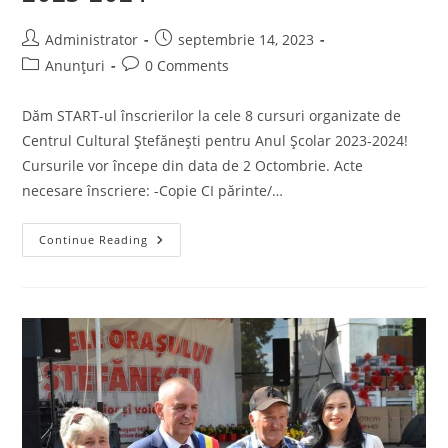
Post
Post
Administrator
septembrie 14, 2023
author:
published:
Post
Post
Anunțuri
0 Comments
category:
comments:
Dăm START-ul înscrierilor la cele 8 cursuri organizate de
Centrul Cultural Ștefănești pentru Anul Școlar 2023-2024!
Cursurile vor începe din data de 2 Octombrie. Acte
necesare înscriere: -Copie CI părinte/…
Înscriere
Continue Reading
La
Cele
8
Cursuri
Organizate
De
Centrul
Cultural
Ștefănești
Pentru
Anul
Școlar
2023-
2024