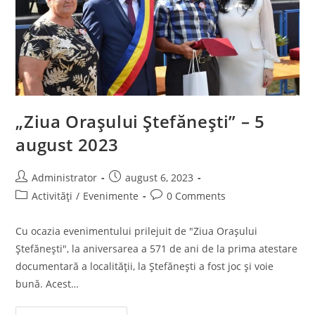
„Ziua Orașului Ștefănești” – 5
august 2023
Post
Post
Administrator
august 6, 2023
author:
published:
Post
Post
Activități
/
Evenimente
0 Comments
category:
comments:
Cu ocazia evenimentului prilejuit de "Ziua Orașului
Ștefănești", la aniversarea a 571 de ani de la prima atestare
documentară a localității, la Ștefănești a fost joc și voie
bună. Acest…