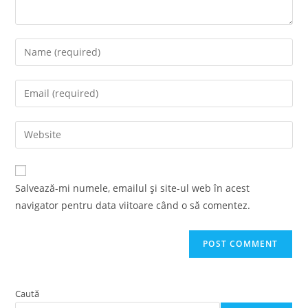
Enter
your
name
Enter
or
your
username
email
Enter
to
address
your
comment
to
website
comment
URL
Salvează-mi numele, emailul și site-ul web în acest
(optional)
navigator pentru data viitoare când o să comentez.
Caută