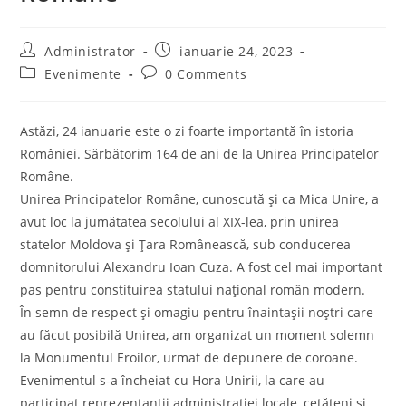
Post
Post
Administrator
ianuarie 24, 2023
author:
published:
Post
Post
Evenimente
0 Comments
category:
comments:
Astăzi, 24 ianuarie este o zi foarte importantă în istoria
României. Sărbătorim 164 de ani de la Unirea Principatelor
Române.
Unirea Principatelor Române, cunoscută și ca Mica Unire, a
avut loc la jumătatea secolului al XIX-lea, prin unirea
statelor Moldova și Țara Românească, sub conducerea
domnitorului Alexandru Ioan Cuza. A fost cel mai important
pas pentru constituirea statului național român modern.
În semn de respect și omagiu pentru înaintașii noștri care
au făcut posibilă Unirea, am organizat un moment solemn
la Monumentul Eroilor, urmat de depunere de coroane.
Evenimentul s-a încheiat cu Hora Unirii, la care au
participat reprezentanții administrației locale, cetățeni şi