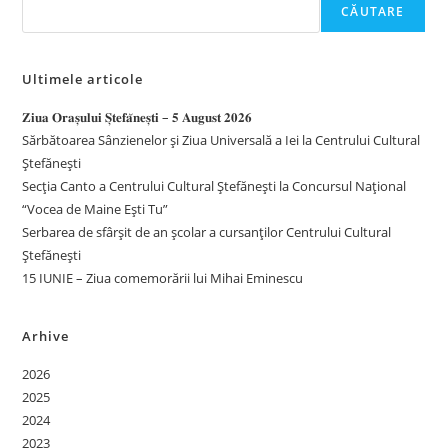
CĂUTARE
Ultimele articole
𝐙𝐢𝐮𝐚 𝐎𝐫𝐚𝐬̦𝐮𝐥𝐮𝐢 𝐒̦𝐭𝐞𝐟𝐚̆𝐧𝐞𝐬̦𝐭𝐢 – 𝟓 𝐀𝐮𝐠𝐮𝐬𝐭 𝟐𝟎𝟐𝟔
Sărbătoarea Sânzienelor și Ziua Universală a Iei la Centrului Cultural
Ștefănești
Secția Canto a Centrului Cultural Ștefănești la Concursul Național
“Vocea de Maine Ești Tu”
Serbarea de sfârșit de an școlar a cursanților Centrului Cultural
Ștefănești
15 IUNIE – Ziua comemorării lui Mihai Eminescu
Arhive
2026
2025
2024
2023