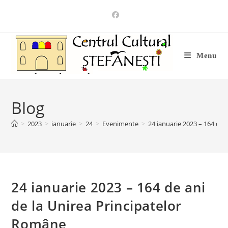
Skip
to
content
Menu
Blog
>
2023
>
ianuarie
>
24
>
Evenimente
>
24 ianuarie 2023 – 164 de 
24 ianuarie 2023 – 164 de ani
de la Unirea Principatelor
Române